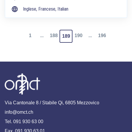
Inglese, Francese, Italian
1
...
188
190
...
196
189
Via Cantonale 8 / Stabile Qi, 6805 Mezzovico
info@omct.ch
Tel. 091 930 63 00
Fax. 091 930 63 01